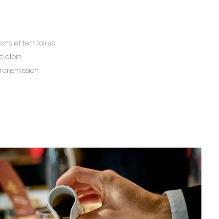
s et territoires.
 alpin.
ransmission.