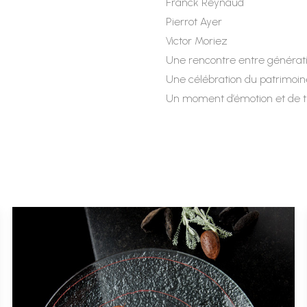
Franck Reynaud
Pierrot Ayer
Victor Moriez
Une rencontre entre génération
Une célébration du patrimoine
Un moment d’émotion et de t