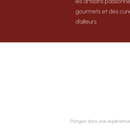
les artisans passionné
gourmets et des curi
d’ailleurs.
Plongez dans une expérience c