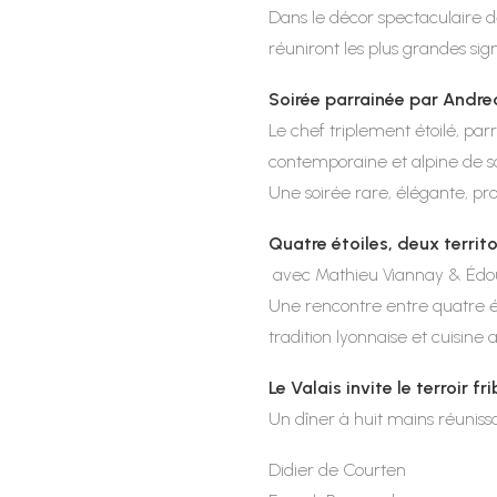
Dans le décor spectaculaire de
réuniront les plus grandes sig
Soirée parrainée par Andr
Le chef triplement étoilé, par
contemporaine et alpine de sa
Une soirée rare, élégante, 
Quatre étoiles, deux territo
avec Mathieu Viannay & Édo
Une rencontre entre quatre éto
tradition lyonnaise et cuisine 
Le Valais invite le terroir f
Un dîner à huit mains réunissa
Didier de Courten