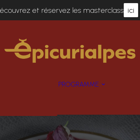
écouvrez et réservez les masterclass
ici
ANDREAS CAMINADA
MASTERCLA
EDOUARD LOUBET
ATELIERS ET
PROGRAMME
MATHIEU VIANNAY
ANIMATIONS
VICTOR MORIEZ
CONCOURS
PIERROT AYER
LES PETITS
FRANCK REYNAUD
ÉPICURIENS
DIDIER DE COURTEN