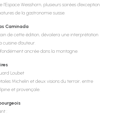
 l’Espace Weisshorn, plusieurs soirées d’exception
natures de la gastronomie suisse.
eas Caminada
rain de cette édition, dévoilera une interprétation
 cuisine d’auteur.
profondément ancrée dans la montagne.
ires
uard Loubet
iles Michelin et deux visions du terroir, entre
alpine et provençale.
ribourgeois
nt :