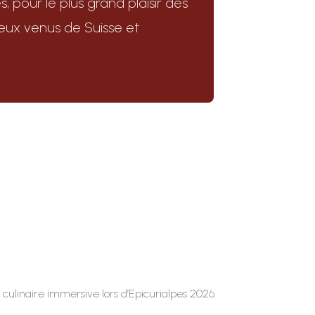
s, pour le plus grand plaisir des
eux venus de Suisse et
ulinaire immersive lors d’Epicurialpes 2026.