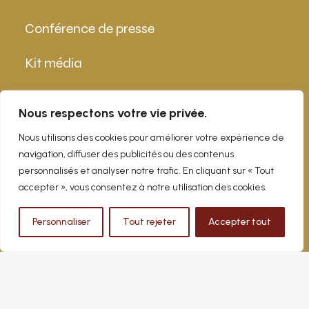
Conférence de presse
Kit média
Contact
Nous respectons votre vie privée.
Nous utilisons des cookies pour améliorer votre expérience de
navigation, diffuser des publicités ou des contenus
info@epicurialpes.ch
personnalisés et analyser notre trafic. En cliquant sur « Tout
accepter », vous consentez à notre utilisation des cookies.
Personnaliser
Tout rejeter
Accepter tout
© epicurialpes.ch. All rights reserved I
by /krla.ch