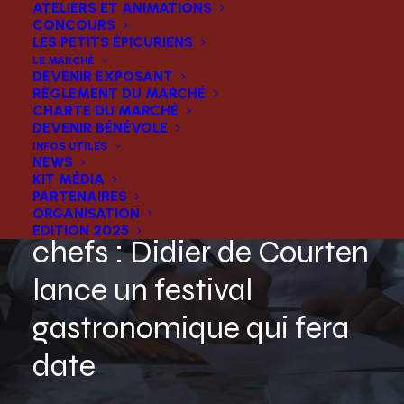
ATELIERS ET ANIMATIONS
CONCOURS
LES PETITS ÉPICURIENS
LE MARCHÉ
DEVENIR EXPOSANT
RÈGLEMENT DU MARCHÉ
CHARTE DU MARCHÉ
DEVENIR BÉNÉVOLE
INFOS UTILES
NEWS
KIT MÉDIA
PARTENAIRES
Il réunit les plus grands
ORGANISATION
EDITION 2025
chefs : Didier de Courten
lance un festival
gastronomique qui fera
date